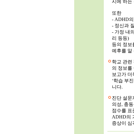
시에 하는
또한
- ADHD
- 정신과
- 가정 내
리 등등)
등의 정보
예후를 알
학교 관련 
의 정보를
보고가 더욱
‘학습 부
니다.
진단 설문지 R
의성, 충
점수를 표
ADHD의
증상이 심