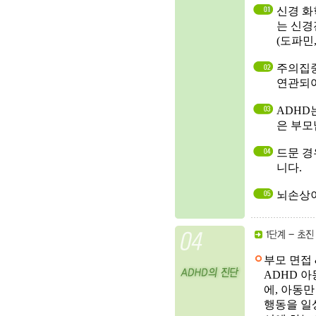
신경 화
는 신
(도파민
주의집중
연관되어
ADHD
은 부모
드문 경
니다.
뇌손상이
부모 면접 
ADHD 
에, 아동
행동을 일